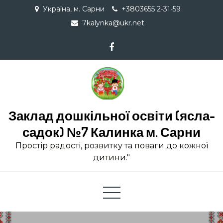
Skip
Україна, м. Сарни
+3803655 2-31-59
to
7kalynka@ukr.net
content
Заклад дошкільної освіти (ясла-
садок) №7 Калинка м. Сарни
Простір радості, розвитку та поваги до кожної
дитини."