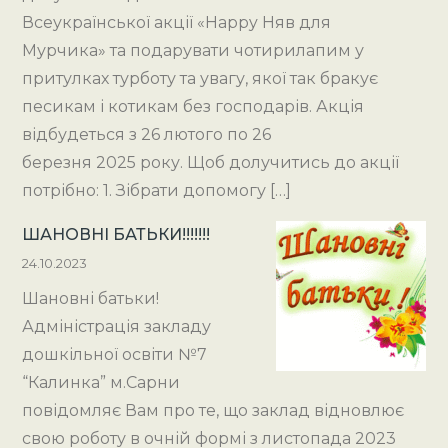
Всеукраїнської акції «Happy Няв для
Мурчика» та подарувати чотирилапим у
притулках турботу та увагу, якої так бракує
песикам і котикам без господарів. Акція
відбудеться з 26 лютого по 26
березня 2025 року. Щоб долучитись до акції
потрібно: 1. Зібрати допомогу […]
ШАНОВНІ БАТЬКИ!!!!!!!
24.10.2023
Шановні батьки!
Адміністрація закладу
дошкільної освіти №7
“Калинка” м.Сарни
повідомляє Вам про те, що заклад відновлює
свою роботу в очній формі з листопада 2023