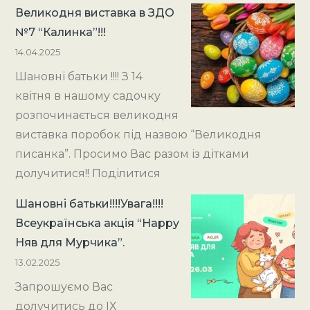
Великодня виставка в ЗДО
№7 “Калинка”!!!
14.04.2025
Шановні батьки !!!! З 14
квітня в нашому садочку
розпочинається великодня
виставка поробок під назвою “Великодня
писанка”. Просимо Вас разом із дітками
долучитися!! Поділитися
Шановні батьки!!!!Увага!!!!
Всеукраїнська акція “Happy
Няв для Мурчика”.
13.02.2025
Запрошуємо Вас
долучитись до ІХ