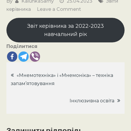
By
KalunkaSarny
25.04.2023
Звіти
on
керівника
Leave a Comment
Звіт
керівника
Звіт керівника за 2022-2023
за
навчальний рік
2022-
Поділитися
2023
рік
Навігація
«Мнемотехніка» і «Мнемоніка» – техніка
запам’ятовування
записів
Інклюзивна освіта
Залишити відповідь