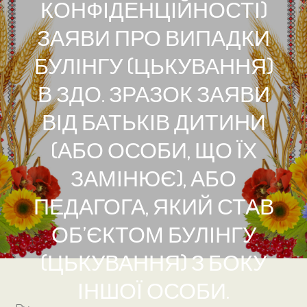
КОНФІДЕНЦІЙНОСТІ)
ЗАЯВИ ПРО ВИПАДКИ
БУЛІНГУ (ЦЬКУВАННЯ)
В ЗДО. ЗРАЗОК ЗАЯВИ
ВІД БАТЬКІВ ДИТИНИ
(АБО ОСОБИ, ЩО ЇХ
ЗАМІНЮЄ), АБО
ПЕДАГОГА, ЯКИЙ СТАВ
ОБ’ЄКТОМ БУЛІНГУ
(ЦЬКУВАННЯ) З БОКУ
ІНШОЇ ОСОБИ.