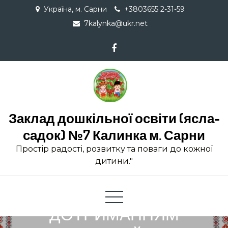
Skip
Україна, м. Сарни
+3803655 2-31-59
to
7kalynka@ukr.net
content
Заклад дошкільної освіти (ясла-
садок) №7 Калинка м. Сарни
Простір радості, розвитку та поваги до кожної
дитини."
ПОРЯДОК ПОДАННЯ (З
ДОТРИМАННЯМ