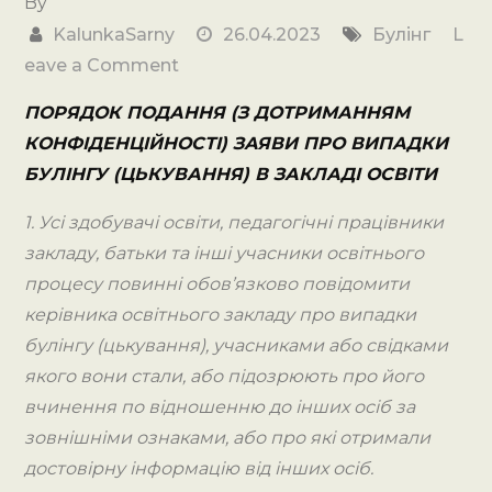
By
KalunkaSarny
26.04.2023
Булінг
L
on
eave a Comment
ПОРЯДОК
ПОРЯДОК ПОДАННЯ (З ДОТРИМАННЯМ
ПОДАННЯ
КОНФІДЕНЦІЙНОСТІ) ЗАЯВИ ПРО ВИПАДКИ
(З
БУЛІНГУ (ЦЬКУВАННЯ) В ЗАКЛАДІ ОСВІТИ
ДОТРИМАННЯМ
КОНФІДЕНЦІЙНОСТІ)
1. Усі здобувачі освіти, педагогічні працівники
ЗАЯВИ
закладу, батьки та інші учасники освітнього
ПРО
процесу повинні обов’язково повідомити
ВИПАДКИ
керівника освітнього закладу про випадки
БУЛІНГУ
булінгу (цькування), учасниками або свідками
(ЦЬКУВАННЯ)
якого вони стали, або підозрюють про його
В
вчинення по відношенню до інших осіб за
ЗДО.
зовнішніми ознаками, або про які отримали
ЗРАЗОК
достовірну інформацію від інших осіб.