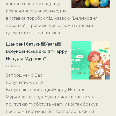
квітня в нашому садочку
розпочинається великодня
виставка поробок під назвою “Великодня
писанка”. Просимо Вас разом із дітками
долучитися!! Поділитися
Шановні батьки!!!!Увага!!!!
Всеукраїнська акція “Happy
Няв для Мурчика”.
13.02.2025
Запрошуємо Вас
долучитись до ІХ
Всеукраїнської акції «Happy Няв для
Мурчика» та подарувати чотирилапим у
притулках турботу та увагу, якої так бракує
песикам і котикам без господарів. Акція