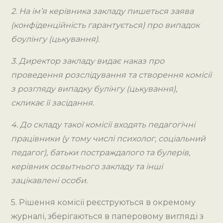
ЗАЯВИ
2. На ім’я керівника закладу пишеться заява
ВІД
(конфіденційність гарантується) про випадок
БАТЬКІВ
боулінгу (цькування).
ДИТИНИ
(АБО
3. Директор закладу видає наказ про
ОСОБИ,
проведення розслідування та створення комісії
ЩО
з розгляду випадку булінгу (цькування),
ЇХ
скликає її засідання.
ЗАМІНЮЄ),
4. До складу такої комісії входять педагогічні
АБО
працівники (у тому числі психолог, соціальний
ПЕДАГОГА,
педагог), батьки постраждалого та булерів,
ЯКИЙ
керівник освытнього закладу та інші
СТАВ
зацікавлені особи.
ОБ’ЄКТОМ
БУЛІНГУ
5. Рішення комісії реєструються в окремому
(ЦЬКУВАННЯ)
журналі, зберігаються в паперовому вигляді з