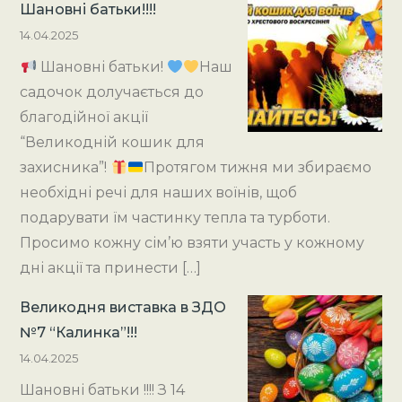
Шановні батьки!!!!
14.04.2025
Шановні батьки!
Наш
садочок долучається до
благодійної акції
“Великодній кошик для
захисника”!
Протягом тижня ми збираємо
необхідні речі для наших воїнів, щоб
подарувати їм частинку тепла та турботи.
Просимо кожну сім’ю взяти участь у кожному
дні акції та принести […]
Великодня виставка в ЗДО
№7 “Калинка”!!!
14.04.2025
Шановні батьки !!!! З 14