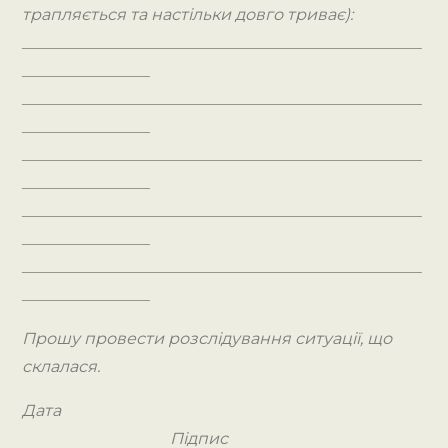
трапляється та настільки довго триває):
__________________________________________________
________________
__________________________________________________
________________
__________________________________________________
________________
__________________________________________________
________________
__________________________________________________
________________
Прошу провести розслідування ситуації, що
склалася.
Дата
Підпис