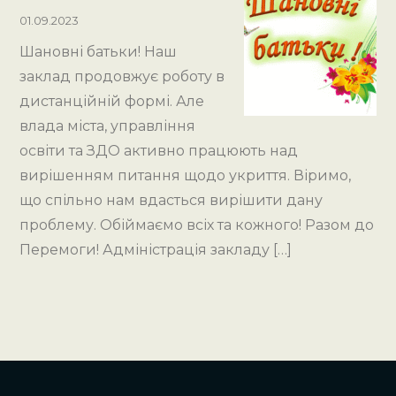
01.09.2023
Шановні батьки! Наш
заклад продовжує роботу в
дистанційній формі. Але
влада міста, управління
освіти та ЗДО активно працюють над
вирішенням питання щодо укриття. Віримо,
що спільно нам вдасться вирішити дану
проблему. Обіймаємо всіх та кожного! Разом до
Перемоги! Адміністрація закладу […]