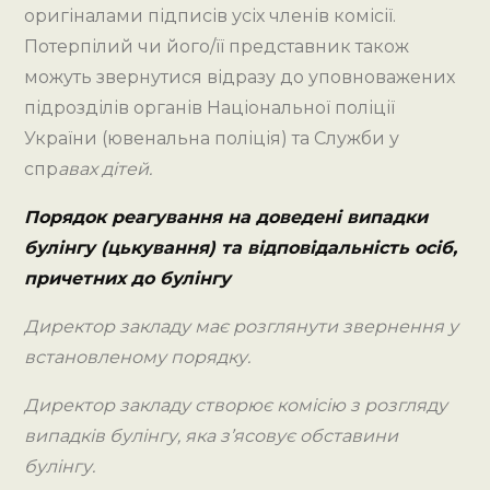
З
оригіналами підписів усіх членів комісії.
БОКУ
Потерпілий чи його/її представник також
ІНШОЇ
можуть звернутися відразу до уповноважених
ОСОБИ.
підрозділів органів Національної поліції
України (ювенальна поліція) та Служби у
спр
авах дітей.
Порядок реагування на доведені випадки
булінгу (цькування) та відповідальність осіб,
причетних до булінгу
Директор закладу має розглянути звернення у
встановленому порядку.
Директор закладу створює комісію з розгляду
випадків булінгу, яка з’ясовує обставини
булінгу.