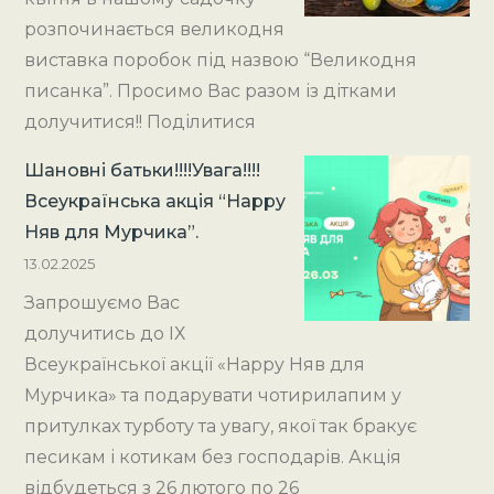
розпочинається великодня
виставка поробок під назвою “Великодня
писанка”. Просимо Вас разом із дітками
долучитися!! Поділитися
Шановні батьки!!!!Увага!!!!
Всеукраїнська акція “Happy
Няв для Мурчика”.
13.02.2025
Запрошуємо Вас
долучитись до ІХ
Всеукраїнської акції «Happy Няв для
Мурчика» та подарувати чотирилапим у
притулках турботу та увагу, якої так бракує
песикам і котикам без господарів. Акція
відбудеться з 26 лютого по 26