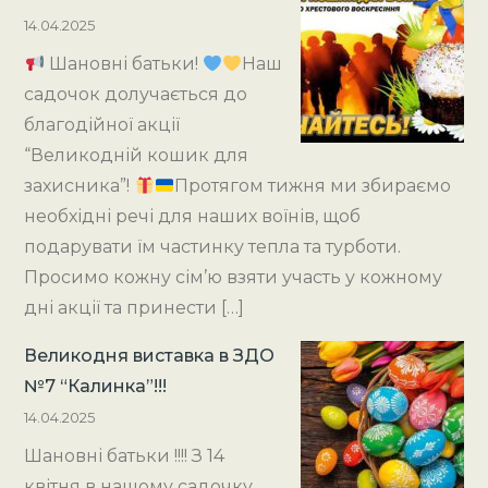
14.04.2025
Шановні батьки!
Наш
садочок долучається до
благодійної акції
“Великодній кошик для
захисника”!
Протягом тижня ми збираємо
необхідні речі для наших воїнів, щоб
подарувати їм частинку тепла та турботи.
Просимо кожну сім’ю взяти участь у кожному
дні акції та принести […]
Великодня виставка в ЗДО
№7 “Калинка”!!!
14.04.2025
Шановні батьки !!!! З 14
квітня в нашому садочку