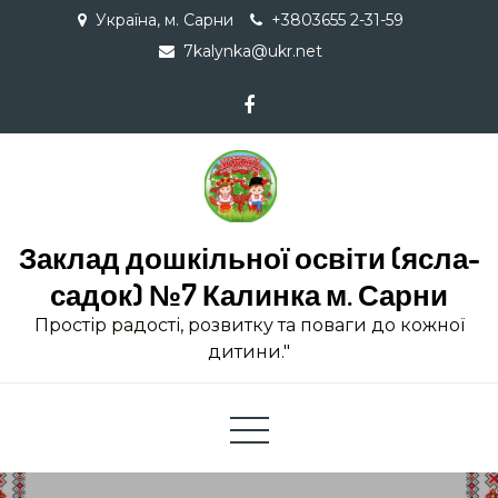
Skip
Україна, м. Сарни
+3803655 2-31-59
to
7kalynka@ukr.net
content
Заклад дошкільної освіти (ясла-
садок) №7 Калинка м. Сарни
Простір радості, розвитку та поваги до кожної
дитини."