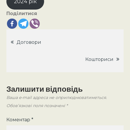
2024 рік
Поділитися
Навігація
Договори
записів
Кошториси
Залишити відповідь
Ваша e-mail адреса не оприлюднюватиметься.
Обов’язкові поля позначені
*
Коментар
*