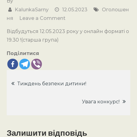
By
KalunkaSarny
12.05.2023
Оголошен
on
ня
Leave a Comment
Увага!
Відбудуться 12.05.2023 року у онлайн форматі о
Батьківські
19.30 !(старша група)
збори!
Поділитися
Навігація
Тиждень безпеки дитини!
записів
Увага конкурс!
Залишити відповідь