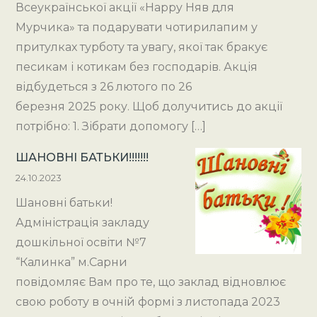
Всеукраїнської акції «Happy Няв для
Мурчика» та подарувати чотирилапим у
притулках турботу та увагу, якої так бракує
песикам і котикам без господарів. Акція
відбудеться з 26 лютого по 26
березня 2025 року. Щоб долучитись до акції
потрібно: 1. Зібрати допомогу […]
ШАНОВНІ БАТЬКИ!!!!!!!
24.10.2023
Шановні батьки!
Адміністрація закладу
дошкільної освіти №7
“Калинка” м.Сарни
повідомляє Вам про те, що заклад відновлює
свою роботу в очній формі з листопада 2023