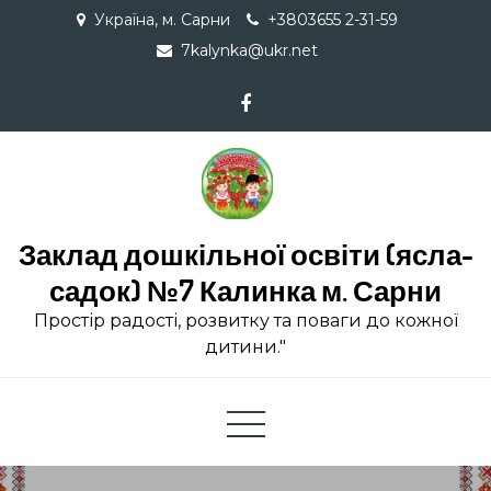
Skip
Україна, м. Сарни
+3803655 2-31-59
to
7kalynka@ukr.net
content
Заклад дошкільної освіти (ясла-
садок) №7 Калинка м. Сарни
Простір радості, розвитку та поваги до кожної
дитини."