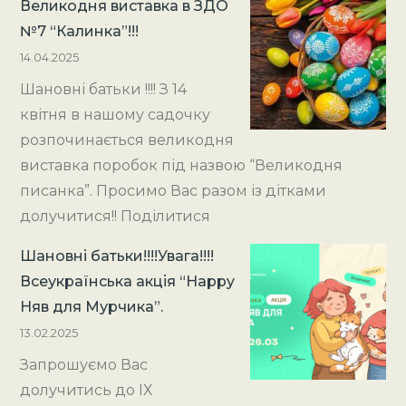
Великодня виставка в ЗДО
№7 “Калинка”!!!
14.04.2025
Шановні батьки !!!! З 14
квітня в нашому садочку
розпочинається великодня
виставка поробок під назвою “Великодня
писанка”. Просимо Вас разом із дітками
долучитися!! Поділитися
Шановні батьки!!!!Увага!!!!
Всеукраїнська акція “Happy
Няв для Мурчика”.
13.02.2025
Запрошуємо Вас
долучитись до ІХ