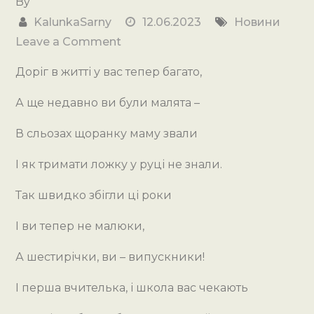
By
KalunkaSarny
12.06.2023
Новини
on
Leave a Comment
ВИПУСК
Доріг в житті у вас тепер багато,
2023!!!!!
А ще недавно ви були малята –
В сльозах щоранку маму звали
І як тримати ложку у руці не знали.
Так швидко збігли ці роки
І ви
тепер не малюки,
А шестирічки, ви – випускники!
І перша вчителька, і школа вас чекають