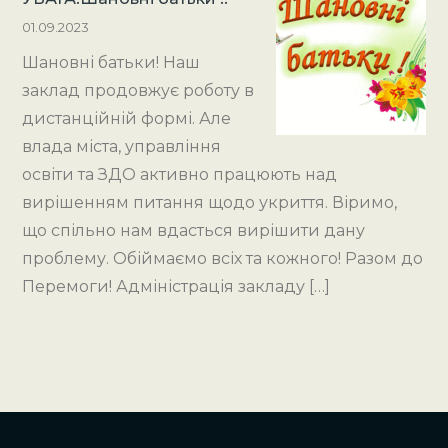
01.09.2023
Шановні батьки! Наш
заклад продовжує роботу в
дистанційній формі. Але
влада міста, управління
освіти та ЗДО активно працюють над
вирішенням питання щодо укриття. Віримо,
що спільно нам вдасться вирішити дану
проблему. Обіймаємо всіх та кожного! Разом до
Перемоги! Адміністрація закладу […]