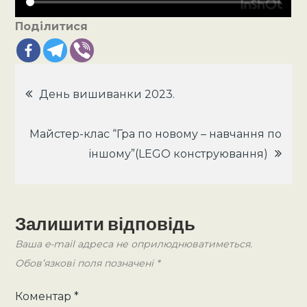
Поділитися
Навігація
День вишиванки 2023.
записів
Майстер-клас “Гра по новому – навчання по
іншому”(LEGO конструювання)
Залишити відповідь
Ваша e-mail адреса не оприлюднюватиметься.
Обов’язкові поля позначені
*
Коментар
*