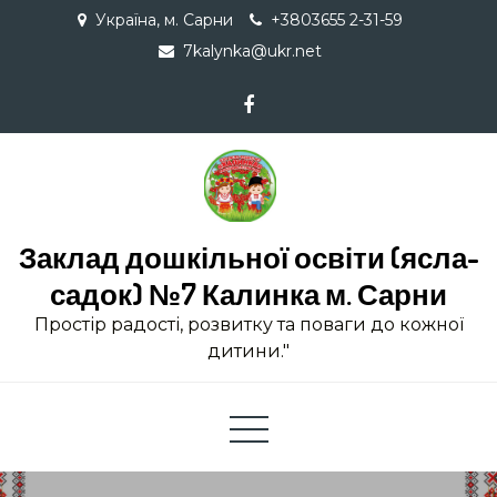
Skip
Україна, м. Сарни
+3803655 2-31-59
to
7kalynka@ukr.net
content
Заклад дошкільної освіти (ясла-
садок) №7 Калинка м. Сарни
Простір радості, розвитку та поваги до кожної
дитини."