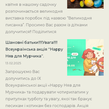
квітня в нашому садочку
розпочинається великодня
виставка поробок під назвою “Великодня
писанка”. Просимо Вас разом із дітками
долучитися!! Поділитися
Шановні батьки!!!!Увага!!!!
Всеукраїнська акція “Happy
Няв для Мурчика”.
13.02.2025
Запрошуємо Вас
долучитись до ІХ
Всеукраїнської акції «Happy Няв для
Мурчика» та подарувати чотирилапим у
притулках турботу та увагу, якої так бракує
песикам і котикам без господарів. Акція