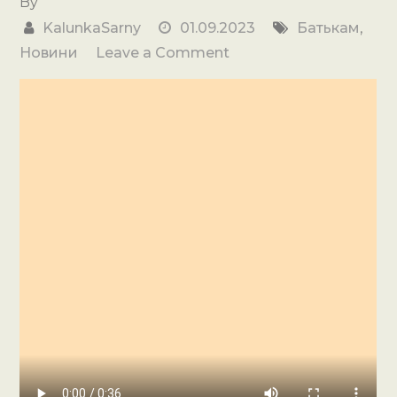
By
KalunkaSarny
01.09.2023
Батькам
,
on
Новини
Leave a Comment
1
вересня!!!