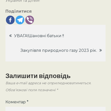
України та дітей!
Поділитися
Навігація
УВАГА!Шановні батьки !!
записів
Закупівля природного газу 2023 рік.
Залишити відповідь
Ваша e-mail адреса не оприлюднюватиметься.
Обов’язкові поля позначені
*
Коментар
*