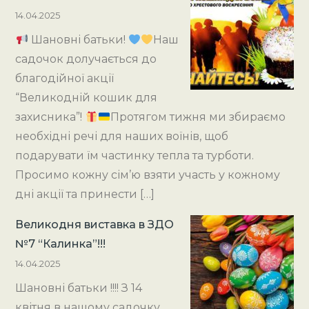
14.04.2025
Шановні батьки!
Наш
садочок долучається до
благодійної акції
“Великодній кошик для
захисника”!
Протягом тижня ми збираємо
необхідні речі для наших воїнів, щоб
подарувати їм частинку тепла та турботи.
Просимо кожну сім’ю взяти участь у кожному
дні акції та принести […]
Великодня виставка в ЗДО
№7 “Калинка”!!!
14.04.2025
Шановні батьки !!!! З 14
квітня в нашому садочку