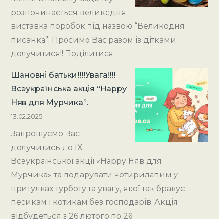
розпочинається великодня
виставка поробок під назвою “Великодня
писанка”. Просимо Вас разом із дітками
долучитися!! Поділитися
Шановні батьки!!!!Увага!!!!
Всеукраїнська акція “Happy
Няв для Мурчика”.
13.02.2025
Запрошуємо Вас
долучитись до ІХ
Всеукраїнської акції «Happy Няв для
Мурчика» та подарувати чотирилапим у
притулках турботу та увагу, якої так бракує
песикам і котикам без господарів. Акція
відбудеться з 26 лютого по 26