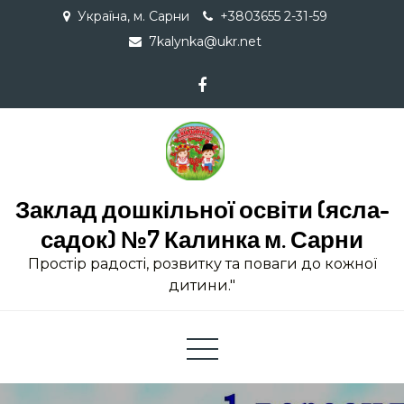
Skip
Україна, м. Сарни
+3803655 2-31-59
to
7kalynka@ukr.net
content
Заклад дошкільної освіти (ясла-
садок) №7 Калинка м. Сарни
Простір радості, розвитку та поваги до кожної
дитини."