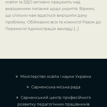
освіти та ЗДО активно працюють над
вирішенням питання щодо укриття. Віримо,
що спільно нам вдасться вирішити дану
проблему. Обіймаємо всіх та кожного! Разом до
Перемоги! Адміністрація закладу […]
Міністерство освіти і науки України
Сарненська міська рада
Сарненський центр професійного
розвитку педагогічних працівників