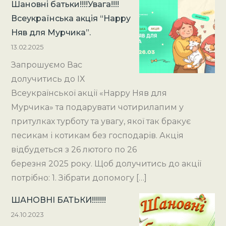
Шановні батьки!!!!Увага!!!!
Всеукраїнська акція “Happy
Няв для Мурчика”.
13.02.2025
Запрошуємо Вас
долучитись до ІХ
Всеукраїнської акції «Happy Няв для
Мурчика» та подарувати чотирилапим у
притулках турботу та увагу, якої так бракує
песикам і котикам без господарів. Акція
відбудеться з 26 лютого по 26
березня 2025 року. Щоб долучитись до акції
потрібно: 1. Зібрати допомогу […]
ШАНОВНІ БАТЬКИ!!!!!!!
24.10.2023