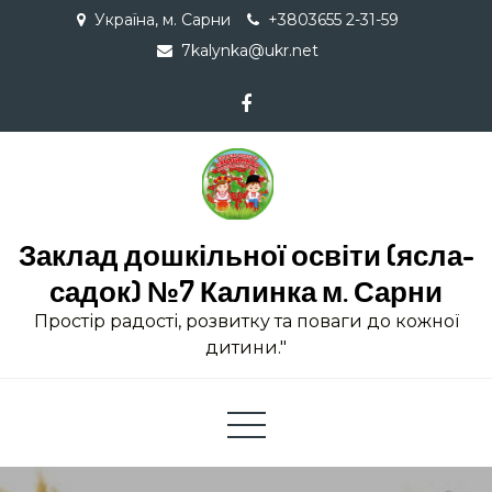
Skip
Україна, м. Сарни
+3803655 2-31-59
to
7kalynka@ukr.net
content
Заклад дошкільної освіти (ясла-
садок) №7 Калинка м. Сарни
Простір радості, розвитку та поваги до кожної
дитини."