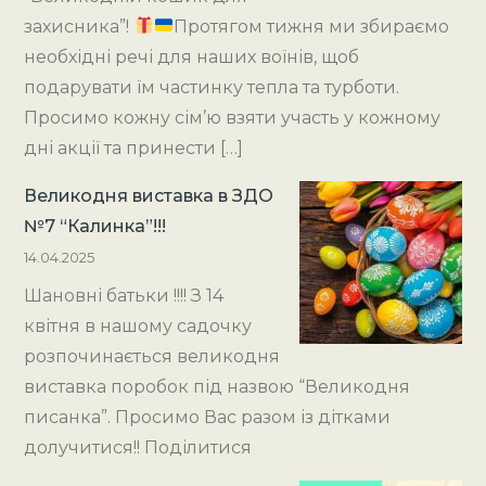
захисника”!
Протягом тижня ми збираємо
необхідні речі для наших воїнів, щоб
подарувати їм частинку тепла та турботи.
Просимо кожну сім’ю взяти участь у кожному
дні акції та принести […]
Великодня виставка в ЗДО
№7 “Калинка”!!!
14.04.2025
Шановні батьки !!!! З 14
квітня в нашому садочку
розпочинається великодня
виставка поробок під назвою “Великодня
писанка”. Просимо Вас разом із дітками
долучитися!! Поділитися