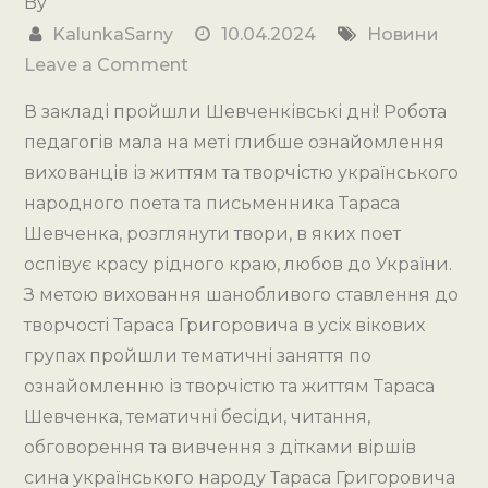
By
KalunkaSarny
10.04.2024
Новини
on
Leave a Comment
Шевченківські
В закладі пройшли Шевченківські дні! Робота
дні
педагогів мала на меті глибше ознайомлення
в
вихованців із життям та творчістю українського
ЗДО!
народного поета та письменника Тараса
Шевченка, розглянути твори, в яких поет
оспівує красу рідного краю, любов до України.
З метою виховання шанобливого ставлення до
творчості Тараса Григоровича в усіх вікових
групах пройшли тематичні заняття по
ознайомленню із творчістю та життям Тараса
Шевченка, тематичні бесіди, читання,
обговорення та вивчення з дітками віршів
сина українського народу Тараса Григоровича