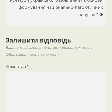
культури українського мовлення як основи
формування національно-патріотичних
почуттів “
Залишити відповідь
Ваша e-mail адреса не оприлюднюватиметься.
Обов’язкові поля позначені
*
Коментар
*