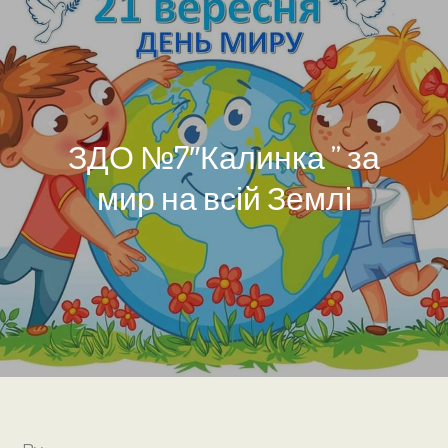
ЗДО №7″Калинка ” за
мир на всій Землі