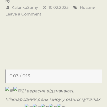
By
KalunkaSarny
10.02.2025
Новини
on
Leave a Comment
ЗДО
№7″Калинка
”
за
мир
на
всій
Землі
0:03 / 0:13
21 вересня відзначають
Міжнародний день миру у різних куточках