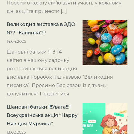
Просимо кожну сім’ю взяти участь у кожному
дні акції та принести […]
Великодня виставка в ЗДО
№7 “Калинка”!!!
14.04.2025
Шановні батьки !!!! З 14
квітня в нашому садочку
розпочинається великодня
виставка поробок під назвою “Великодня
писанка”. Просимо Вас разом із дітками
долучитися!! Поділитися
Шановні батьки!!!!Увага!!!!
Всеукраїнська акція “Happy
Няв для Мурчика”.
13.02.2025