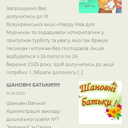
Запрошуємо Вас
долучитись до ІХ
Всеукраїнської акції «Happy Няв для
Мурчика» та подарувати чотирилапим у
притулках турботу та увагу, якої так бракує
песикам і котикам без господарів. Акція
відбудеться з 26 лютого по 26
березня 2025 року. Щоб долучитись до акції
потрібно: 1. Зібрати допомогу […]
ШАНОВНІ БАТЬКИ!!!!!!!
24.10.2023
Шановні батьки!
Адміністрація закладу
дошкільної освіти №7
“Калинка” м.Сарни