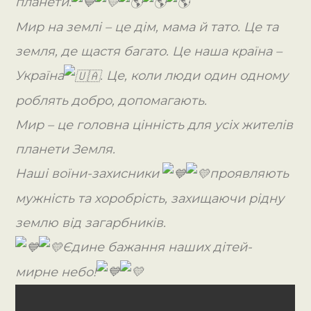
планети.
Мир на землі – це дім, мама й тато. Це та
земля, де щастя багато. Це наша країна –
Україна
. Це, коли люди один одному
роблять добро, допомагають.
Мир – це головна цінність для усіх жителів
планети Земля.
Наші воїни-захисники
проявляють
мужність та хоробрість, захищаючи рідну
землю від загарбників.
Єдине бажання наших дітей-
мирне небо!