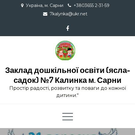
Skip
Україна, м. Сарни
+3803655 2-31-59
to
7kalynka@ukr.net
content
Заклад дошкільної освіти (ясла-
садок) №7 Калинка м. Сарни
Простір радості, розвитку та поваги до кожної
дитини."