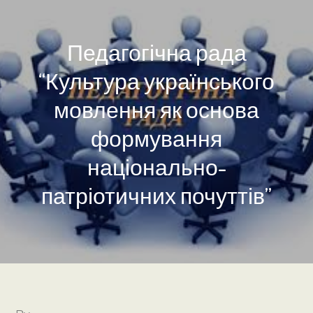
Педагогічна рада
“Культура українського
мовлення як основа
формування
національно-
патріотичних почуттів”