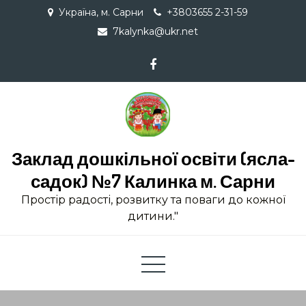
Skip
Україна, м. Сарни
+3803655 2-31-59
to
7kalynka@ukr.net
content
Заклад дошкільної освіти (ясла-
садок) №7 Калинка м. Сарни
Простір радості, розвитку та поваги до кожної
дитини."