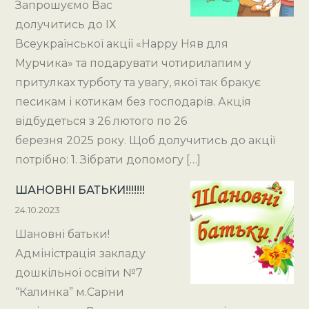
Запрошуємо Вас
долучитись до ІХ
Всеукраїнської акції «Happy Няв для
Мурчика» та подарувати чотирилапим у
притулках турботу та увагу, якої так бракує
песикам і котикам без господарів. Акція
відбудеться з 26 лютого по 26
березня 2025 року. Щоб долучитись до акції
потрібно: 1. Зібрати допомогу […]
ШАНОВНІ БАТЬКИ!!!!!!!
24.10.2023
Шановні батьки!
Адміністрація закладу
дошкільної освіти №7
“Калинка” м.Сарни