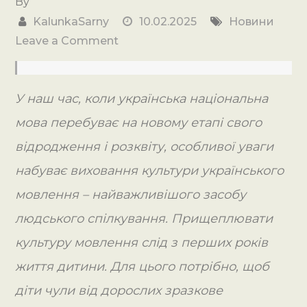
By
KalunkaSarny
10.02.2025
Новини
on
Leave a Comment
Педагогічна
рада
У наш час, коли українська національна
“Культура
українського
мова перебуває на новому етапі свого
мовлення
відродження і розквіту, особливої уваги
як
набуває виховання культури українського
основа
мовлення – найважливішого засобу
формування
національно-
людського спілкування. Прищеплювати
патріотичних
культуру мовлення слід з перших років
почуттів”
життя дитини. Для цього потрібно, щоб
діти чули від дорослих зразкове