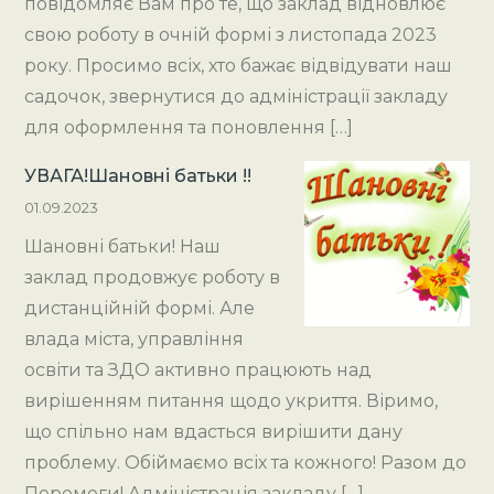
повідомляє Вам про те, що заклад відновлює
свою роботу в очній формі з листопада 2023
року. Просимо всіх, хто бажає відвідувати наш
садочок, звернутися до адміністрації закладу
для оформлення та поновлення […]
УВАГА!Шановні батьки !!
01.09.2023
Шановні батьки! Наш
заклад продовжує роботу в
дистанційній формі. Але
влада міста, управління
освіти та ЗДО активно працюють над
вирішенням питання щодо укриття. Віримо,
що спільно нам вдасться вирішити дану
проблему. Обіймаємо всіх та кожного! Разом до
Перемоги! Адміністрація закладу […]