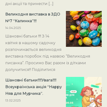
дні акції та принести […]
Великодня виставка в ЗДО
№7 “Калинка”!!!
14.04.2025
Шановні батьки !!!! З 14
квітня в нашому садочку
розпочинається великодня
виставка поробок під назвою “Великодня
писанка”. Просимо Вас разом із дітками
долучитися!! Поділитися
Шановні батьки!!!!Увага!!!!
Всеукраїнська акція “Happy
Няв для Мурчика”.
13.02.2025