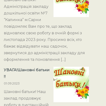
Адміністрація закладу
дошкільної освіти №7
“Калинка” м.Сарни
повідомляє Вам про те, що заклад
відновлює свою роботу в очній формі з
листопада 2023 року. Просимо всіх, хто
бажає відвідувати наш садочок,
звернутися до адміністрації закладу для
оформлення та поновлення […]
УВАГА!Шановні батьки
!!
01.09.2023
Шановні батьки! Наш
заклад продовжує
роботу в дистанційній