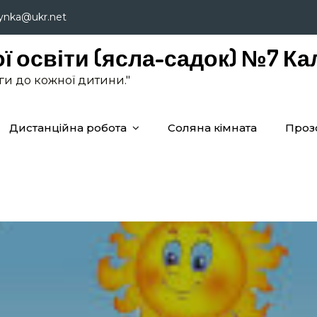
lynka@ukr.net
ї освіти (ясла-садок) №7 Ка
аги до кожної дитини."
Дистанційна робота
Соляна кімната
Проз