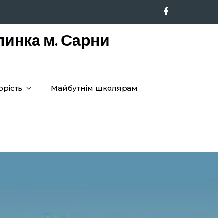
линка м. Сарни
орість
Майбутнім школярам