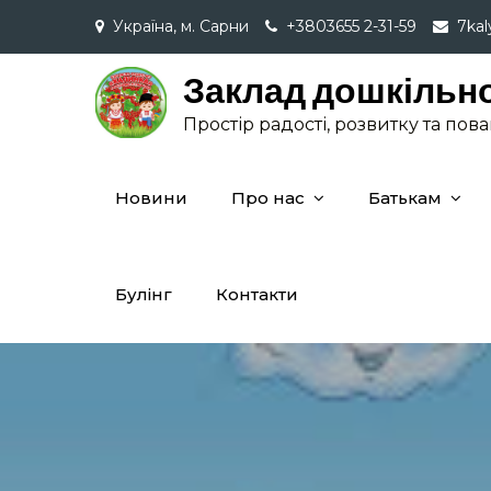
Skip
Україна, м. Сарни
+3803655 2-31-59
7ka
to
content
Заклад дошкільно
Простір радості, розвитку та пов
Новини
Про нас
Батькам
Булінг
Контакти