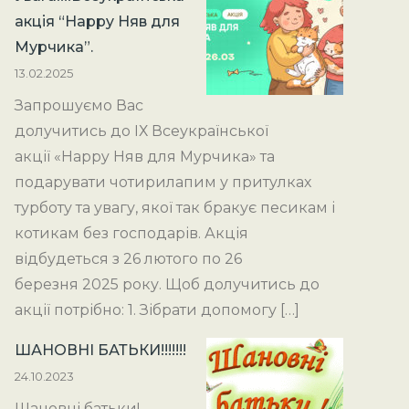
акція “Happy Няв для
Мурчика”.
13.02.2025
Запрошуємо Вас
долучитись до ІХ Всеукраїнської
акції «Happy Няв для Мурчика» та
подарувати чотирилапим у притулках
турботу та увагу, якої так бракує песикам і
котикам без господарів. Акція
відбудеться з 26 лютого по 26
березня 2025 року. Щоб долучитись до
акції потрібно: 1. Зібрати допомогу […]
ШАНОВНІ БАТЬКИ!!!!!!!
24.10.2023
Шановні батьки!