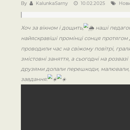
By
KalunkaSarny
10.02.2025
Нов
Хоч за вікном і дощить,
наші педаго
найяскравіші промінці сонця протягом д
проводили час на свіжому повітрі, грали 
змістовні заняття, а сьогодні на розваз
друзями долали перешкоди, малювали, 
завдання.