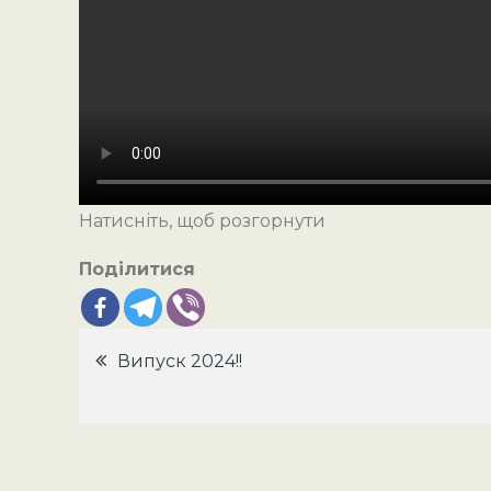
Натисніть, щоб розгорнути
Поділитися
Навігація
Випуск 2024!!
записів