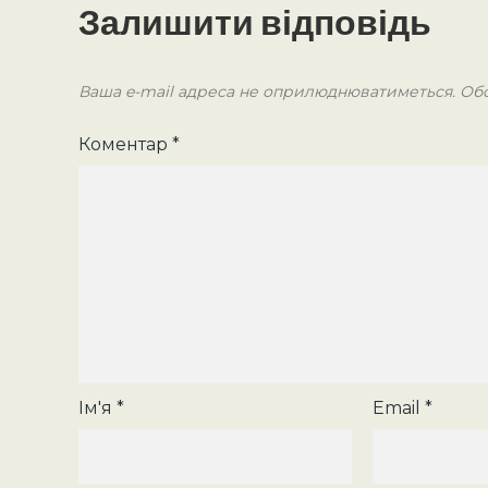
Залишити відповідь
Ваша e-mail адреса не оприлюднюватиметься.
Обо
Коментар
*
Ім'я
*
Email
*