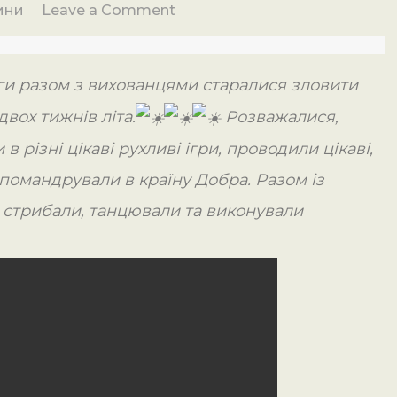
on
ини
Leave a Comment
Тепле
літечко!!!
ги разом з вихованцями старалися зловити
вох тижнів літа.
Розважалися,
в різні цікаві рухливі ігри, проводили цікаві,
і помандрували в країну Добра. Разом із
стрибали, танцювали та виконували