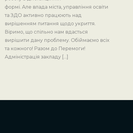
формі. Але влада міста, управління освіти
та ЗДО активно працюють над
вирішенням питання щодо укриття.
Віримо, що спільно нам вдасться
вирішити дану проблему. Обіймаємо всіх
та кожного! Разом до Перемоги!
Адміністрація закладу […]