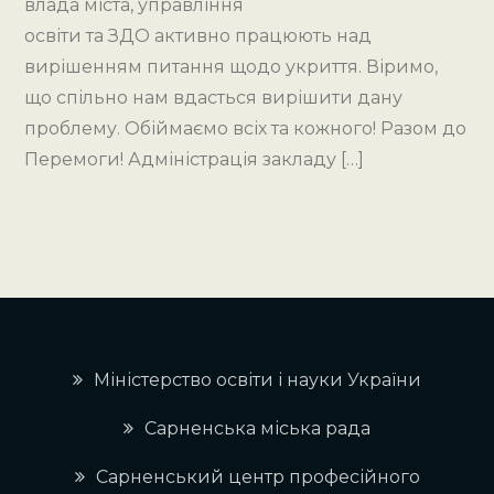
влада міста, управління
освіти та ЗДО активно працюють над
вирішенням питання щодо укриття. Віримо,
що спільно нам вдасться вирішити дану
проблему. Обіймаємо всіх та кожного! Разом до
Перемоги! Адміністрація закладу […]
Міністерство освіти і науки України
Сарненська міська рада
Сарненський центр професійного