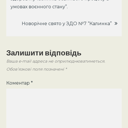
записів
умовах воєнного стану”.
Новорічне свято у ЗДО №7 “Калинка”
Залишити відповідь
Ваша e-mail адреса не оприлюднюватиметься.
Обов’язкові поля позначені
*
Коментар
*