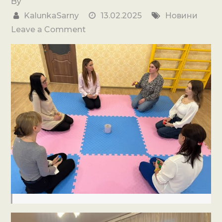
By
KalunkaSarny
13.02.2025
Новини
on
Leave a Comment
Збереження
ментального
здоров’я
дошкільнят
в
умовах
воєнного
стану.