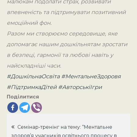
малюкам подолати страх, розвивати
впевненість та підтримувати позитивний
емоційний фон.
Разом ми створюємо середовище, яке
допомагає нашим дошкільнятам зростати
в безпеці, гармонії та любові навіть у
найскладніші часи.
#ДошкільнаОсвіта
#МентальнеЗдоровя
#ПідтримкаДітей
#АвторськіІгри
Поділитися
Навігація
Семінар-тренінг на тему: “Ментальне
здоров’я учасників освітнього процесу в