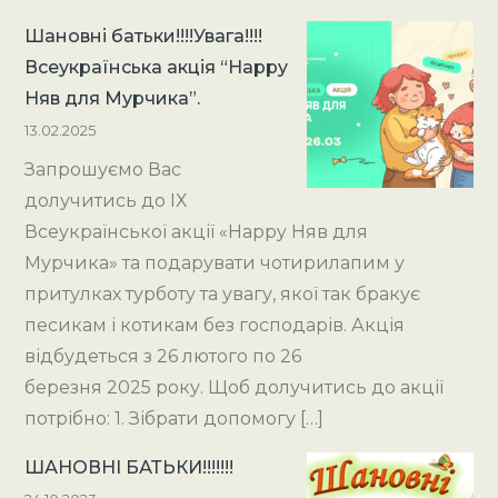
Шановні батьки!!!!Увага!!!!
Всеукраїнська акція “Happy
Няв для Мурчика”.
13.02.2025
Запрошуємо Вас
долучитись до ІХ
Всеукраїнської акції «Happy Няв для
Мурчика» та подарувати чотирилапим у
притулках турботу та увагу, якої так бракує
песикам і котикам без господарів. Акція
відбудеться з 26 лютого по 26
березня 2025 року. Щоб долучитись до акції
потрібно: 1. Зібрати допомогу […]
ШАНОВНІ БАТЬКИ!!!!!!!