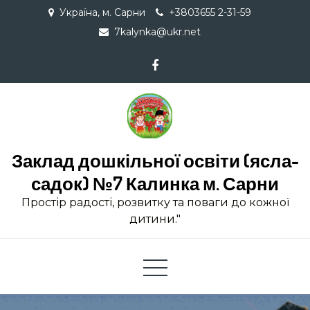
Skip
Україна, м. Сарни
+3803655 2-31-59
to
7kalynka@ukr.net
content
Заклад дошкільної освіти (ясла-
садок) №7 Калинка м. Сарни
Простір радості, розвитку та поваги до кожної
дитини."