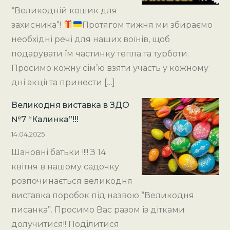
“Великодній кошик для
захисника”!
Протягом тижня ми збираємо
необхідні речі для наших воїнів, щоб
подарувати їм частинку тепла та турботи.
Просимо кожну сім’ю взяти участь у кожному
дні акції та принести […]
Великодня виставка в ЗДО
№7 “Калинка”!!!
14.04.2025
Шановні батьки !!!! З 14
квітня в нашому садочку
розпочинається великодня
виставка поробок під назвою “Великодня
писанка”. Просимо Вас разом із дітками
долучитися!! Поділитися