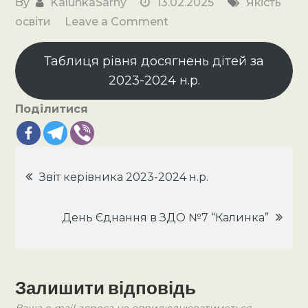
By
KalunkaSarny
13.02.2025
Якість
on
освіти
Leave a Comment
Зведена
таблиця
Таблиця рівня досягнень дітей за
визначення
2023-2024 н.р.
рівня
Поділитися
досягнень
дітей
за
Навігація
освітніми
Звіт керівника 2023-2024 н.р.
напрямами
записів
у
День Єднання в ЗДО №7 “Калинка”
межах
БКДО
України
Залишити відповідь
2023-