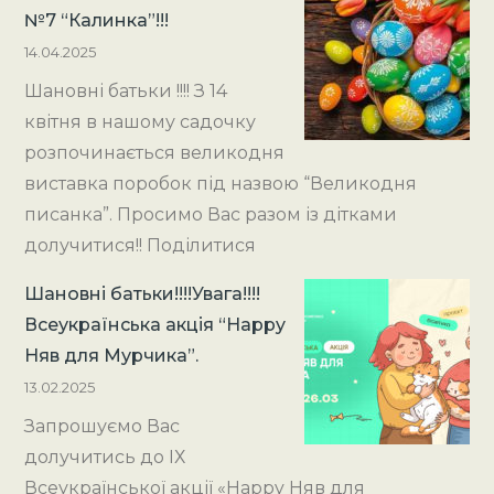
№7 “Калинка”!!!
14.04.2025
Шановні батьки !!!! З 14
квітня в нашому садочку
розпочинається великодня
виставка поробок під назвою “Великодня
писанка”. Просимо Вас разом із дітками
долучитися!! Поділитися
Шановні батьки!!!!Увага!!!!
Всеукраїнська акція “Happy
Няв для Мурчика”.
13.02.2025
Запрошуємо Вас
долучитись до ІХ
Всеукраїнської акції «Happy Няв для