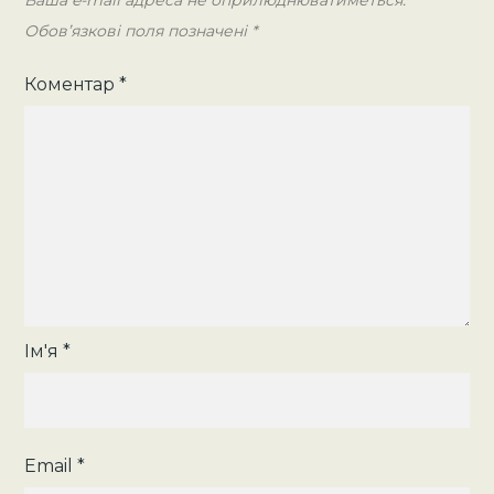
Ваша e-mail адреса не оприлюднюватиметься.
2024
Обов’язкові поля позначені
*
н.р.
Коментар
*
Ім'я
*
Email
*