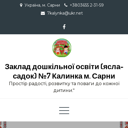
Skip
Україна, м. Сарни
+3803655 2-31-59
to
7kalynka@ukr.net
content
Заклад дошкільної освіти (ясла-
садок) №7 Калинка м. Сарни
Простір радості, розвитку та поваги до кожної
дитини."