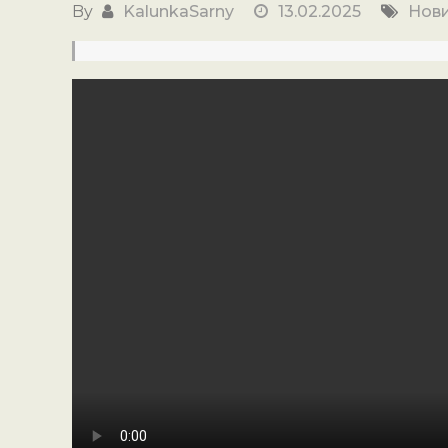
By
KalunkaSarny
13.02.2025
Нов