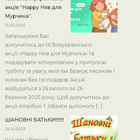
акція “Happy Няв для
Мурчика”.
13.02.2025
Запрошуємо Вас
долучитись до ІХ Всеукраїнської
акції «Happy Няв для Мурчика» та
подарувати чотирилапим у притулках
турботу та увагу, якої так бракує песикам і
котикам без господарів. Акція
відбудеться з 26 лютого по 26
березня 2025 року. Щоб долучитись до
акції потрібно: 1. Зібрати допомогу […]
ШАНОВНІ БАТЬКИ!!!!!!!
24.10.2023
Шановні батьки!