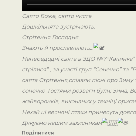
Свято Боже, свято чисте
Дошкільнята зустрічають.
Стрітення Господнє
Знають й прославляють…
Напередодні свята в ЗДО №7″Калинка” 
стрілися” , за участі груп “Сонечко” та 
свята Стрітення,співали пісні про Зиму
сонечко .Гостями розваги були: Зима, Ве
жайворонків, виконаних у техніці орига
Нехай ці весняні птахи принесуть довг
Дякуємо нашим захисникам
Поділитися