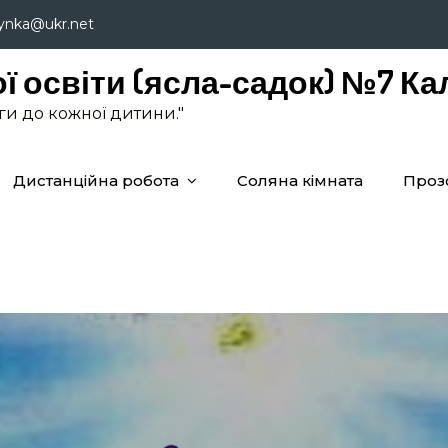
lynka@ukr.net
ї освіти (ясла-садок) №7 Ка
аги до кожної дитини."
Дистанційна робота
Соляна кімната
Проз