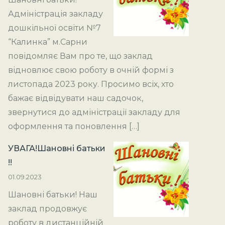
Адміністрація закладу
дошкільної освіти №7
“Калинка” м.Сарни
повідомляє Вам про те, що заклад
відновлює свою роботу в очній формі з
листопада 2023 року. Просимо всіх, хто
бажає відвідувати наш садочок,
звернутися до адміністрації закладу для
оформлення та поновлення […]
УВАГА!Шановні батьки
!!
01.09.2023
Шановні батьки! Наш
заклад продовжує
роботу в дистанційній