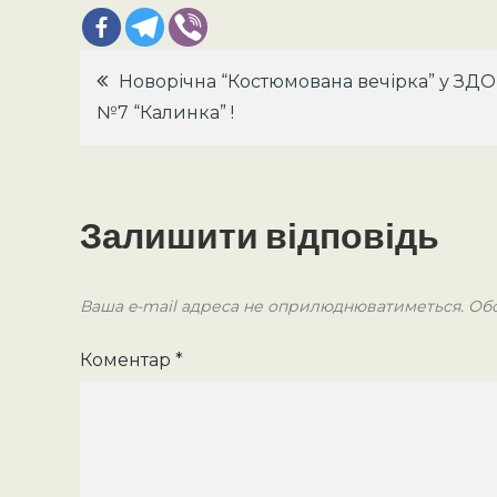
Навігація
Новорічна “Костюмована вечірка” у ЗДО
№7 “Калинка” !
записів
Залишити відповідь
Ваша e-mail адреса не оприлюднюватиметься.
Обо
Коментар
*