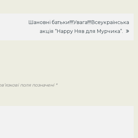
Шановні батьки!!!!Увага!!!!Всеукраїнська
акція “Happy Няв для Мурчика”.
в’язкові поля позначені
*