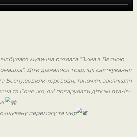
відбулася музична розвага “Зима з Весною
“Ромашка”. Діти дізналися традиції святкування
 та Весну,водили хороводи, таночки, закликали
сна та Сонечко, які подарували діткам птахів-
мі
оочікувану перемогу та мир