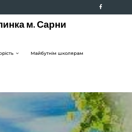
линка м. Сарни
орість
Майбутнім школярам