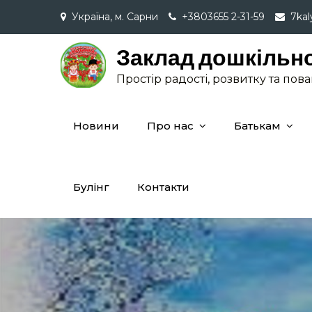
Skip
Україна, м. Сарни
+3803655 2-31-59
7ka
to
content
Заклад дошкільно
Простір радості, розвитку та пов
Новини
Про нас
Батькам
Булінг
Контакти