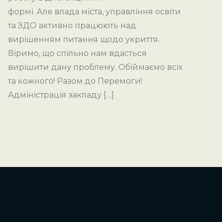
формі. Але влада міста, управління освіти
та ЗДО активно працюють над
вирішенням питання щодо укриття.
Віримо, що спільно нам вдасться
вирішити дану проблему. Обіймаємо всіх
та кожного! Разом до Перемоги!
Адміністрація закладу […]