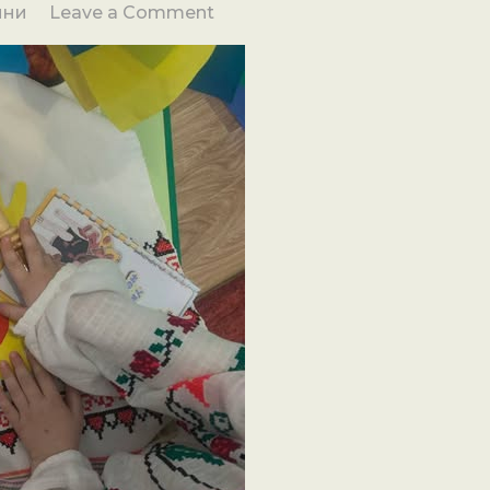
on
ини
Leave a Comment
День
Єднання
в
ЗДО
№7
“Калинка”