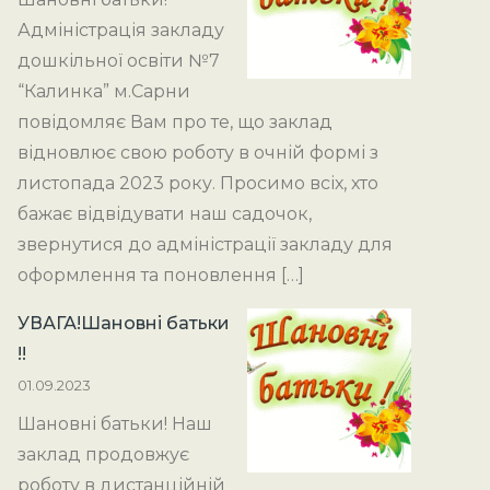
Адміністрація закладу
дошкільної освіти №7
“Калинка” м.Сарни
повідомляє Вам про те, що заклад
відновлює свою роботу в очній формі з
листопада 2023 року. Просимо всіх, хто
бажає відвідувати наш садочок,
звернутися до адміністрації закладу для
оформлення та поновлення […]
УВАГА!Шановні батьки
!!
01.09.2023
Шановні батьки! Наш
заклад продовжує
роботу в дистанційній