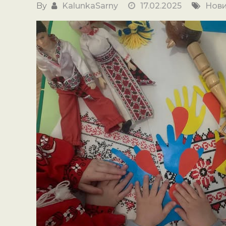
By
KalunkaSarny
17.02.2025
Нов