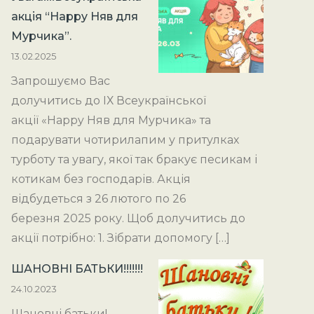
акція “Happy Няв для
Мурчика”.
13.02.2025
Запрошуємо Вас
долучитись до ІХ Всеукраїнської
акції «Happy Няв для Мурчика» та
подарувати чотирилапим у притулках
турботу та увагу, якої так бракує песикам і
котикам без господарів. Акція
відбудеться з 26 лютого по 26
березня 2025 року. Щоб долучитись до
акції потрібно: 1. Зібрати допомогу […]
ШАНОВНІ БАТЬКИ!!!!!!!
24.10.2023
Шановні батьки!