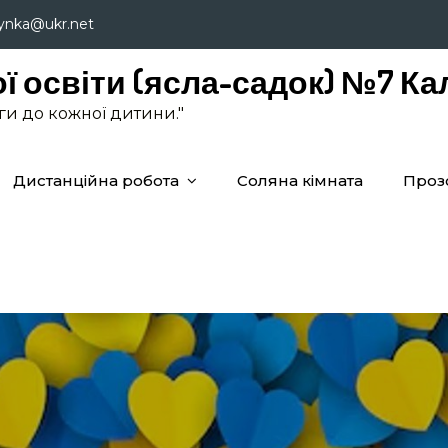
lynka@ukr.net
ї освіти (ясла-садок) №7 Ка
аги до кожної дитини."
Дистанційна робота
Соляна кімната
Проз