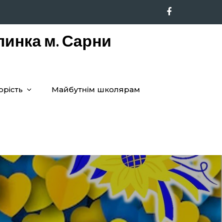
линка м. Сарни
орість
Майбутнім школярам