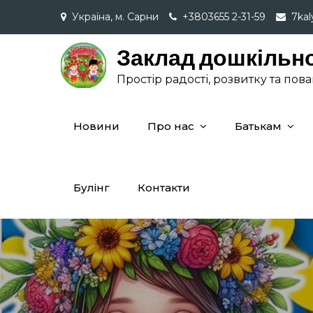
Skip
Україна, м. Сарни
+3803655 2-31-59
7ka
to
content
Заклад дошкільно
Простір радості, розвитку та пов
Новини
Про нас
Батькам
Булінг
Контакти