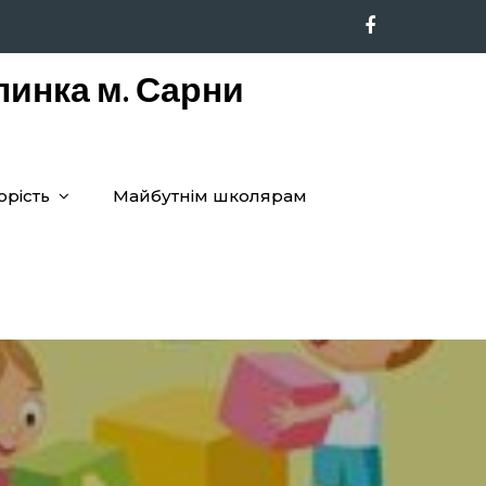
линка м. Сарни
орість
Майбутнім школярам