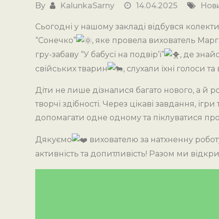
By
KalunkaSarny
14.04.2025
Нов
Сьогодні у нашому закладі відбувся колект
“Сонечко”
, яке провела вихователь Мар
гру-забаву “У бабусі на подвір’ї”
, де знай
свійських тварин
, слухали їхні голоси т
Діти не лише дізналися багато нового, а й 
творчі здібності. Через цікаві завдання, іг
допомагати одне одному та піклуватися пр
Дякуємо
вихователю за натхненну робо
активність та допитливість! Разом ми відкрив