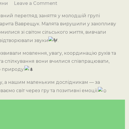
on
ини
Leave a Comment
Колективний
ивний перегляд заняття у молодшій групі
перегляд!!!
гарита Ваврещук. Малята вирушили у захопливу
омилися зі світом сільського життя, вивчали
а відтворювали звуки
.
розвивали мовлення, увагу, координацію рухів та
ри та спілкування вони вчилися співпрацювати,
о природу.
ту, а нашим маленьким дослідникам — за
аємо світ через гру та позитивні емоції.