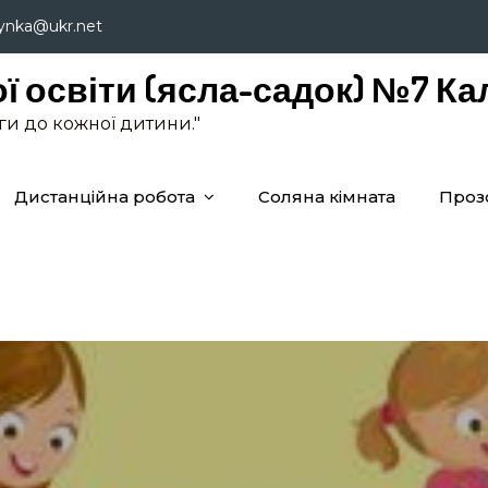
lynka@ukr.net
ї освіти (ясла-садок) №7 Ка
аги до кожної дитини."
Дистанційна робота
Соляна кімната
Проз