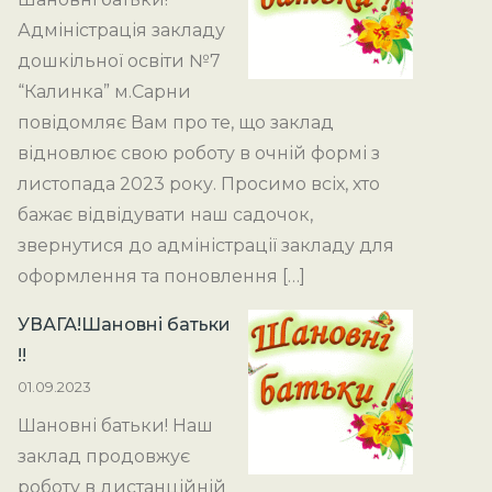
Адміністрація закладу
дошкільної освіти №7
“Калинка” м.Сарни
повідомляє Вам про те, що заклад
відновлює свою роботу в очній формі з
листопада 2023 року. Просимо всіх, хто
бажає відвідувати наш садочок,
звернутися до адміністрації закладу для
оформлення та поновлення […]
УВАГА!Шановні батьки
!!
01.09.2023
Шановні батьки! Наш
заклад продовжує
роботу в дистанційній