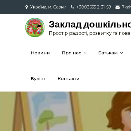
Skip
Україна, м. Сарни
+3803655 2-31-59
7ka
to
content
Заклад дошкільно
Простір радості, розвитку та пов
Новини
Про нас
Батькам
Булінг
Контакти