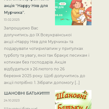
акція “Happy Няв для
Мурчика”.
13.02.2025
Запрошуємо Вас
долучитись до ІХ Всеукраїнської
акції «Happy Няв для Мурчика» та
подарувати чотирилапим у притулках
турботу та увагу, якої так бракує песикам і
котикам без господарів. Акція
відбудеться з 26 лютого по 26
березня 2025 року. Щоб долучитись до
акції потрібно: 1. Зібрати допомогу […]
ШАНОВНІ БАТЬКИ!!!!!!!
24.10.2023
Шановні батьки!