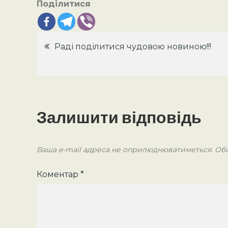
Поділитися
Навігація
Раді поділитися чудовою новиною!!!
записів
Залишити відповідь
Ваша e-mail адреса не оприлюднюватиметься.
Обо
Коментар
*