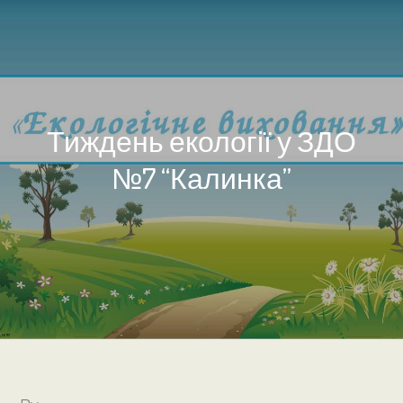
Тиждень екології у ЗДО
№7 “Калинка”