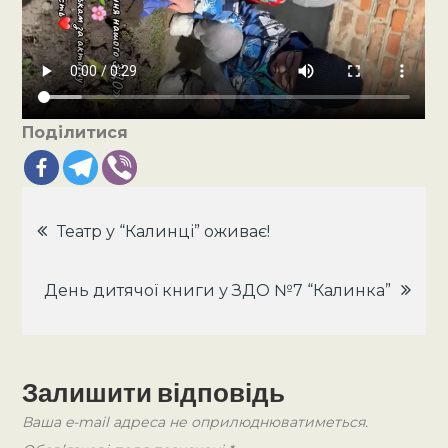
Поділитися
Навігація
Театр у “Калинці” оживає!
записів
День дитячої книги у ЗДО №7 “Калинка”
Залишити відповідь
Ваша e-mail адреса не оприлюднюватиметься.