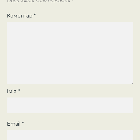
Обов’язкові поля позначені
*
Коментар
*
Ім'я
*
Email
*