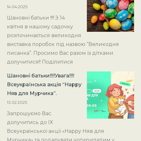
14.04.2025
Шановні батьки !!!! З 14
квітня в нашому садочку
розпочинається великодня
виставка поробок під назвою “Великодня
писанка”. Просимо Вас разом із дітками
долучитися!! Поділитися
Шановні батьки!!!!Увага!!!!
Всеукраїнська акція “Happy
Няв для Мурчика”.
13.02.2025
Запрошуємо Вас
долучитись до ІХ
Всеукраїнської акції «Happy Няв для
Мурчика» та подарувати чотирилапим у