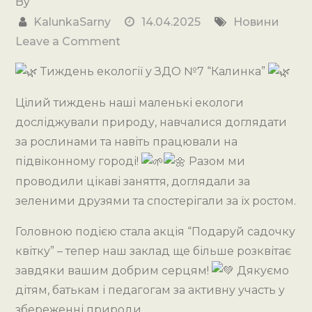
By
KalunkaSarny
14.04.2025
Новини
on
Leave a Comment
Тиждень
Тиждень екології у ЗДО №7 “Калинка”
екології
у
Цілий тиждень наші маленькі екологи
ЗДО
досліджували природу, навчалися доглядати
№7
за рослинами та навіть працювали на
“Калинка”
підвіконному городі!
Разом ми
проводили цікаві заняття, доглядали за
зеленими друзями та спостерігали за їх ростом.
Головною подією стала акція “Подаруй садочку
квітку” – тепер наш заклад ще більше розквітає
завдяки вашим добрим серцям!
Дякуємо
дітям, батькам і педагогам за активну участь у
збереженні природи.