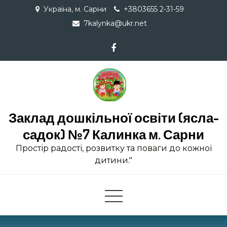
Skip
Україна, м. Сарни
+3803655 2-31-59
to
7kalynka@ukr.net
content
Заклад дошкільної освіти (ясла-
садок) №7 Калинка м. Сарни
Простір радості, розвитку та поваги до кожної
дитини."