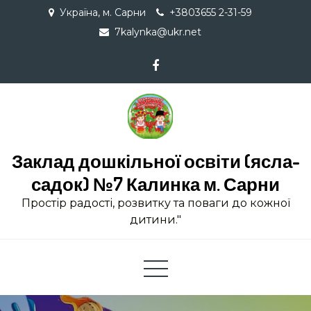
Skip
Україна, м. Сарни
+3803655 2-31-59
to
7kalynka@ukr.net
content
Заклад дошкільної освіти (ясла-
садок) №7 Калинка м. Сарни
Простір радості, розвитку та поваги до кожної
дитини."