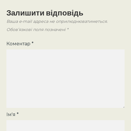
Залишити відповідь
Ваша e-mail адреса не оприлюднюватиметься.
Обов’язкові поля позначені
*
Коментар
*
Ім'я
*