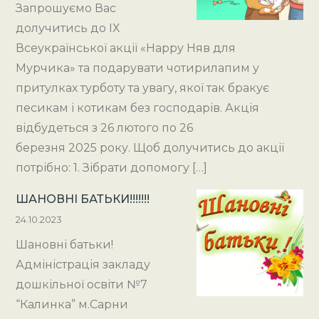
Запрошуємо Вас
долучитись до ІХ
Всеукраїнської акції «Happy Няв для
Мурчика» та подарувати чотирилапим у
притулках турботу та увагу, якої так бракує
песикам і котикам без господарів. Акція
відбудеться з 26 лютого по 26
березня 2025 року. Щоб долучитись до акції
потрібно: 1. Зібрати допомогу […]
ШАНОВНІ БАТЬКИ!!!!!!!
24.10.2023
Шановні батьки!
Адміністрація закладу
дошкільної освіти №7
“Калинка” м.Сарни