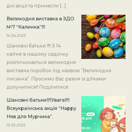
дні акції та принести […]
Великодня виставка в ЗДО
№7 “Калинка”!!!
14.04.2025
Шановні батьки !!!! З 14
квітня в нашому садочку
розпочинається великодня
виставка поробок під назвою “Великодня
писанка”. Просимо Вас разом із дітками
долучитися!! Поділитися
Шановні батьки!!!!Увага!!!!
Всеукраїнська акція “Happy
Няв для Мурчика”.
13.02.2025