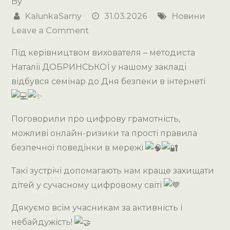
By
KalunkaSarny
31.03.2026
Новини
on
Leave a Comment
Семінар
Під керівництвом вихователя – методиста
”
Наталії ДОБРИНСЬКОЇ у нашому закладі
Безпечний
відбувся семінар до Дня безпеки в інтернеті
інтернет”
Поговорили про цифрову грамотність,
можливі онлайн-ризики та прості правила
безпечної поведінки в мережі
Такі зустрічі допомагають нам краще захищати
дітей у сучасному цифровому світі
Дякуємо всім учасникам за активність і
небайдужість!