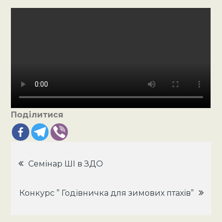
Поділитися
Навігація
Семінар ШІ в ЗДО
записів
Конкурс ” Годівничка для зимових птахів”